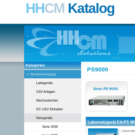
HH
CM
Katalog
Kategorien
PS9000
Stromversorgung
Ladegeräte
USV Anlagen
Wechselrichter
DC-USV Einheiten
Netzgeräte
Labornetzgerät EA-PS 9016
Serie 2000
Labornetz