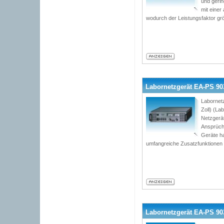
und geri
mit einer
wodurch der Leistungsfaktor grö
Labornetzgerät EA-PS 9036
Labornet
Zoll) (L
Netzgerät
Ansprüch
Geräte h
umfangreiche Zusatzfunktionen
Labornetzgerät EA-PS 9036