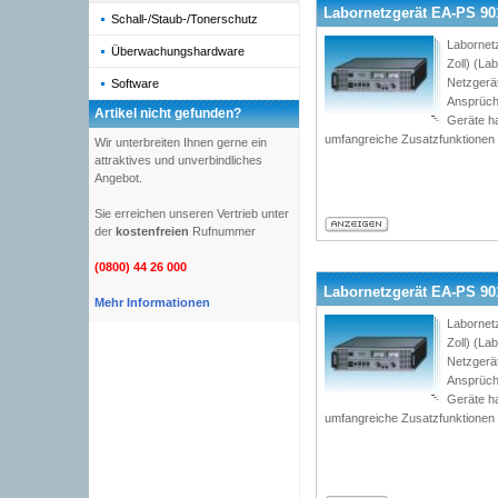
Labornetzgerät EA-PS 901
Schall-/Staub-/Tonerschutz
Labornet
Überwachungshardware
Zoll) (L
Netzgerät
Software
Ansprüch
Artikel nicht gefunden?
Geräte h
umfangreiche Zusatzfunktionen
Wir unterbreiten Ihnen gerne ein
attraktives und unverbindliches
Angebot.
Sie erreichen unseren Vertrieb unter
der
kostenfreien
Rufnummer
(0800) 44 26 000
Labornetzgerät EA-PS 901
Mehr Informationen
Labornet
Zoll) (L
Netzgerät
Ansprüch
Geräte h
umfangreiche Zusatzfunktionen