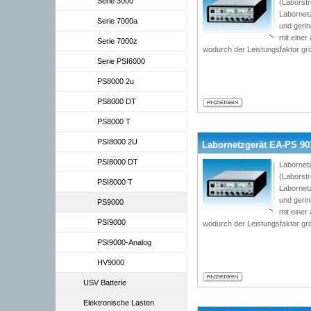
Serie 3000
(Laborst
Labornetz
Serie 7000a
und geri
mit einer
Serie 7000z
wodurch der Leistungsfaktor grö
Serie PSI6000
PS8000 2u
PS8000 DT
PS8000 T
PSI8000 2U
Labornetzgerät EA-PS 9016
PSI8000 DT
Labornetz
(Laborst
PSI8000 T
Labornetz
und geri
PS9000
mit einer
PSI9000
wodurch der Leistungsfaktor grö
PSI9000-Analog
HV9000
USV Batterie
Elektronische Lasten