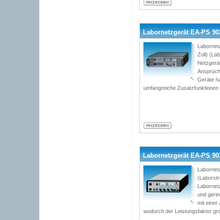
Labornetzgerät EA-PS 902
Labornet
Zoll) (L
Netzgerät
Ansprüch
Geräte h
umfangreiche Zusatzfunktionen
Labornetzgerät EA-PS 9032
Labornetz
(Laborst
Labornetz
und geri
mit einer
wodurch der Leistungsfaktor grö