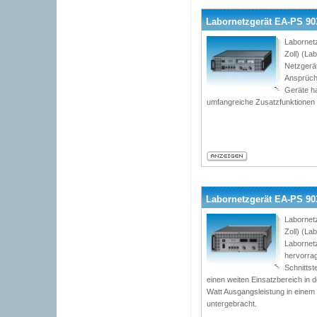
Labornetzgerät EA-PS 903
Labornet
Zoll) (L
Netzgerät
Ansprüch
Geräte h
umfangreiche Zusatzfunktionen
Labornetzgerät EA-PS 903
Labornet
Zoll) (L
Labornetz
hervorrag
Schnittst
einen weiten Einsatzbereich in d
Watt Ausgangsleistung in einem
untergebracht.