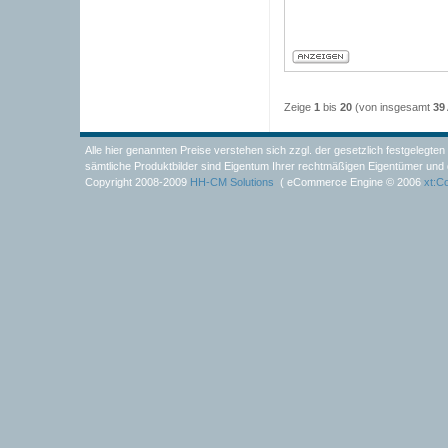
Zeige
1
bis
20
(von insgesamt
39
Alle hier genannten Preise verstehen sich zzgl. der gesetzlich festgeleg
sämtliche Produktbilder sind Eigentum Ihrer rechtmäßigen Eigentümer und 
Copyright 2008-2009
HH-CM Solutions
( eCommerce Engine © 2006
xt:C