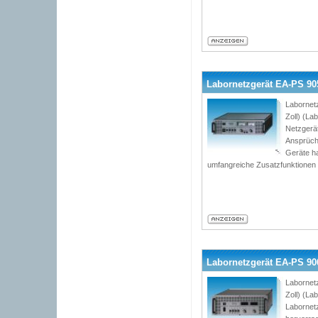
Labornetzgerät EA-PS 9056
Labornet
Zoll) (L
Netzgerät
Ansprüch
Geräte h
umfangreiche Zusatzfunktionen
Labornetzgerät EA-PS 906
Labornet
Zoll) (L
Labornetz