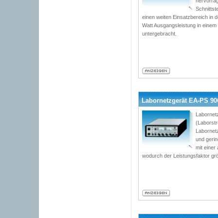
hervorrag
Schnittst
einen weiten Einsatzbereich in d
Watt Ausgangsleistung in einem
untergebracht.
Labornetzgerät EA-PS 9065
Labornetz
(Laborst
Labornetz
und geri
mit einer
wodurch der Leistungsfaktor grö