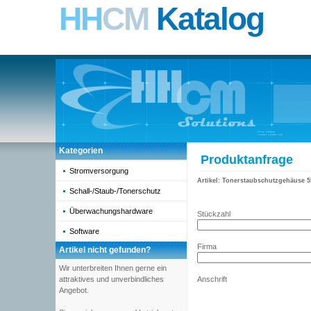
HH
CM
Katalog
Kategorien
Produktanfrage
Stromversorgung
Artikel:
Tonerstaubschutzgehäuse 
Schall-/Staub-/Tonerschutz
Überwachungshardware
Stückzahl
Software
Firma
Artikel nicht gefunden?
Wir unterbreiten Ihnen gerne ein
attraktives und unverbindliches
Anschrift
Angebot.