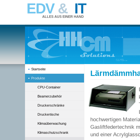
EDV
&
IT
ALLES AUS EINER HAND
Startseite
Lärmdämmhau
Produkte
CPU-Container
Beamerzubehör
Druckerschränke
Druckertische
hochwertigen Materia
Klimaüberwachung
Gasliftfedertechnik m
Klimaschutzschrank
und einer Acrylglass