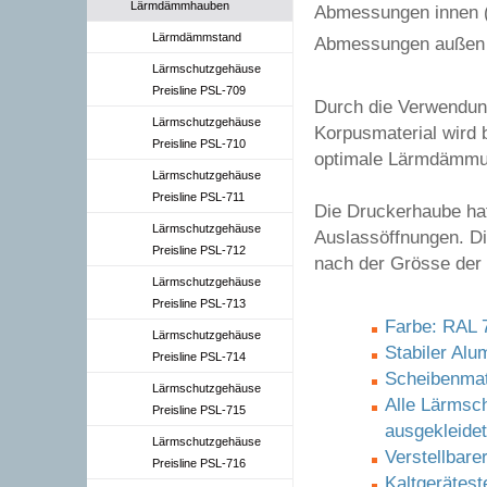
Lärmdämmhauben
Abmessungen innen (
Lärmdämmstand
Abmessungen außen 
Lärmschutzgehäuse
Preisline PSL-709
Durch die Verwendun
Lärmschutzgehäuse
Korpusmaterial wird 
Preisline PSL-710
optimale Lärmdämmun
Lärmschutzgehäuse
Preisline PSL-711
Die Druckerhaube hat
Lärmschutzgehäuse
Auslassöffnungen. Di
Preisline PSL-712
nach der Grösse der
Lärmschutzgehäuse
Preisline PSL-713
Farbe: RAL 7
Lärmschutzgehäuse
Stabiler Alu
Preisline PSL-714
Scheibenmat
Lärmschutzgehäuse
Alle Lärmsc
Preisline PSL-715
ausgekleidet
Lärmschutzgehäuse
Verstellbare
Preisline PSL-716
Kaltgerätest