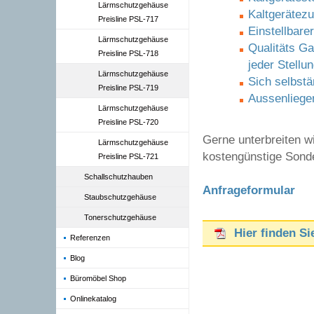
Lärmschutzgehäuse
Kaltgerätezu
Preisline PSL-717
Einstellbare
Lärmschutzgehäuse
Qualitäts Ga
Preisline PSL-718
jeder Stellun
Lärmschutzgehäuse
Sich selbst
Preisline PSL-719
Aussenliegen
Lärmschutzgehäuse
Preisline PSL-720
Gerne unterbreiten w
Lärmschutzgehäuse
kostengünstige Sonde
Preisline PSL-721
Schallschutzhauben
Anfrageformular
Staubschutzgehäuse
Tonerschutzgehäuse
Hier finden Si
Referenzen
Blog
Büromöbel Shop
Onlinekatalog