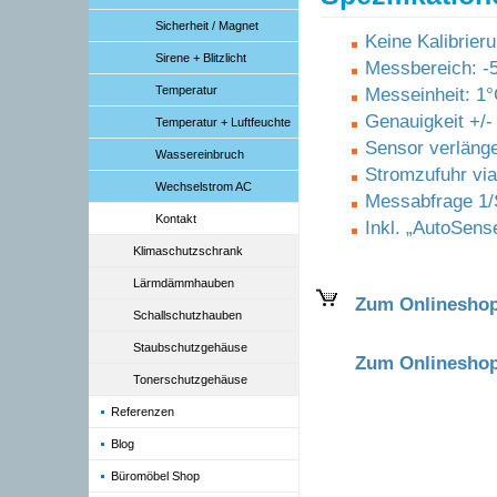
Sicherheit / Magnet
Keine Kalibrier
Sirene + Blitzlicht
Messbereich: -
Temperatur
Messeinheit: 1
Genauigkeit +/-
Temperatur + Luftfeuchte
Sensor verlänge
Wassereinbruch
Stromzufuhr vi
Wechselstrom AC
Messabfrage 1
Kontakt
Inkl. „AutoSens
Klimaschutzschrank
Lärmdämmhauben
Zum Onlinesho
Schallschutzhauben
Staubschutzgehäuse
Zum Onlineshop
Tonerschutzgehäuse
Referenzen
Blog
Büromöbel Shop