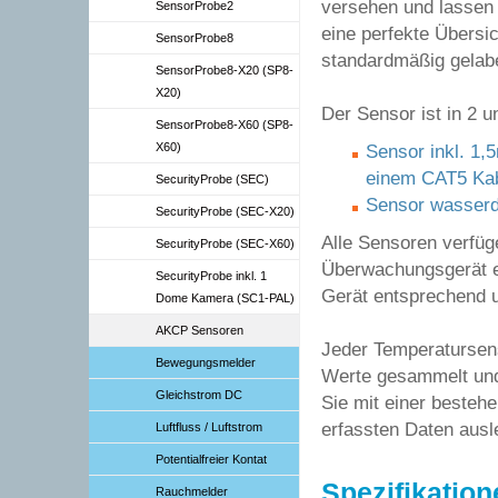
versehen und lassen 
SensorProbe2
eine perfekte Übersic
SensorProbe8
standardmäßig gelabe
SensorProbe8-X20 (SP8-
X20)
Der Sensor ist in 2 u
SensorProbe8-X60 (SP8-
X60)
Sensor inkl. 1,
einem CAT5 Kab
SecurityProbe (SEC)
Sensor wasserd
SecurityProbe (SEC-X20)
Alle Sensoren verfüg
SecurityProbe (SEC-X60)
Überwachungsgerät e
SecurityProbe inkl. 1
Gerät entsprechend 
Dome Kamera (SC1-PAL)
AKCP Sensoren
Jeder Temperatursen
Bewegungsmelder
Werte gesammelt und 
Gleichstrom DC
Sie mit einer besteh
erfassten Daten ausl
Luftfluss / Luftstrom
Potentialfreier Kontat
Spezifikation
Rauchmelder