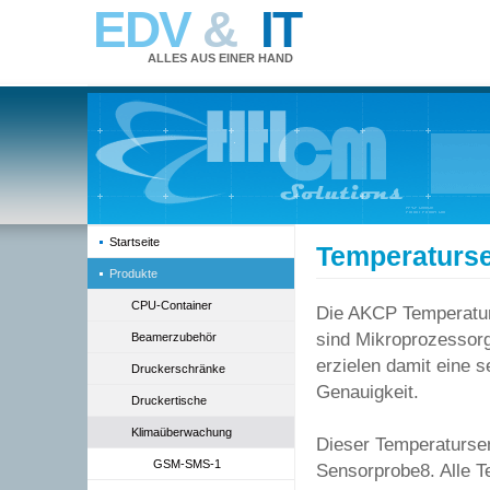
EDV
&
IT
ALLES AUS EINER HAND
Startseite
Temperaturs
Produkte
CPU-Container
Die AKCP Temperatu
sind Mikroprozessor
Beamerzubehör
erzielen damit eine 
Druckerschränke
Genauigkeit.
Druckertische
Klimaüberwachung
Dieser Temperaturse
GSM-SMS-1
Sensorprobe8. Alle 