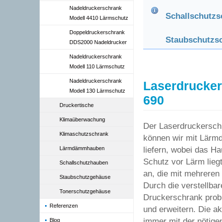
Nadeldruckerschrank
Schallschutzs
Modell 4410 Lärmschutz
Doppeldruckerschrank
Staubschutzsc
DDS2000 Nadeldrucker
Nadeldruckerschrank
Modell 110 Lärmschutz
Nadeldruckerschrank
Laserdrucker
Modell 130 Lärmschutz
690
Druckertische
Klimaüberwachung
Der Laserdruckersch
Klimaschutzschrank
können wir mit Lärm
Lärmdämmhauben
liefern, wobei das H
Schutz vor Lärm liegt
Schallschutzhauben
an, die mit mehreren
Staubschutzgehäuse
Durch die verstellba
Tonerschutzgehäuse
Druckerschrank prob
Referenzen
und erweitern. Die ak
immer mit der nötigen
Blog