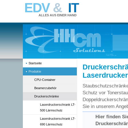
EDV
&
IT
ALLES AUS EINER HAND
Startseite
Druckerschrä
Produkte
Laserdrucker
CPU-Container
Staubschutzschränke
Beamerzubehör
Schutz vor Tonerstau
Druckerschränke
Doppeldruckerschrän
Laserdruckerschrank LT-
Sie in unserem Angeb
500 Lärmschutz
Hier finden S
Laserdruckerschrank LT-
Druckerschrä
690 Lärmschutz