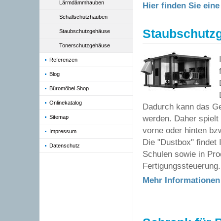
Lärmdämmhauben
Hier finden Sie ein
Schallschutzhauben
Staubschutz
Staubschutzgehäuse
Tonerschutzgehäuse
Referenzen
Blog
Büromöbel Shop
Onlinekatalog
Dadurch kann das G
Sitemap
werden. Daher spielt 
vorne oder hinten bz
Impressum
Die "Dustbox" findet
Datenschutz
Schulen sowie in Pr
Fertigungssteuerung.
Mehr Informationen