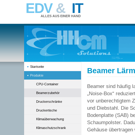
EDV
&
IT
ALLES AUS EINER HAND
Startseite
Beamer Lärm
Produkte
CPU-Container
Beamer sind häufig la
„Noise-Box“ reduzier
Beamerzubehör
vor unberechtigtem Z
Druckerschränke
und Diebstahl. Die 
Druckertische
Bodenplatte (SAB) b
Klimaüberwachung
Schaumpolster. Dadu
Klimaschutzschrank
Gehäuse übertragen w